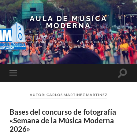
AULA DE MÚSICA
MODERNA
Concejalía de Juventud - Ayuntamiento de
Villarrobledo
Altern
Alternar
el
el
campo
menú
de
móvil
búsqu
AUTOR:
CARLOS MARTÍNEZ MARTÍNEZ
Bases del concurso de fotografía
«Semana de la Música Moderna
2026»