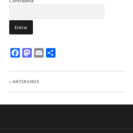
Contraseña:
Facebook
Mastodon
Email
Compartir
«
ANTERIORES