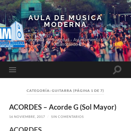
AULA DE MÚSICA
MODERNA
Concejalía de Juventud - Ayuntamiento de
Villarrobledo
Altern
Alternar
el
el
campo
menú
de
móvil
búsqu
CATEGORÍA:
GUITARRA
(PÁGINA 1 DE 7)
ACORDES – Acorde G (Sol Mayor)
16 NOVIEMBRE, 2017
/
SIN COMENTARIOS
ACORDES