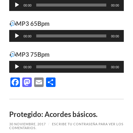
Reproductor
00:00
00:00
de
audio
MP3 65Bpm
Reproductor
00:00
00:00
de
audio
MP3 75Bpm
Reproductor
00:00
00:00
de
audio
Facebook
Mastodon
Email
Compartir
Protegido: Acordes básicos.
30 NOVIEMBRE, 2017
/
ESCRIBE TU CONTRASEÑA PARA VER LOS
COMENTARIOS.