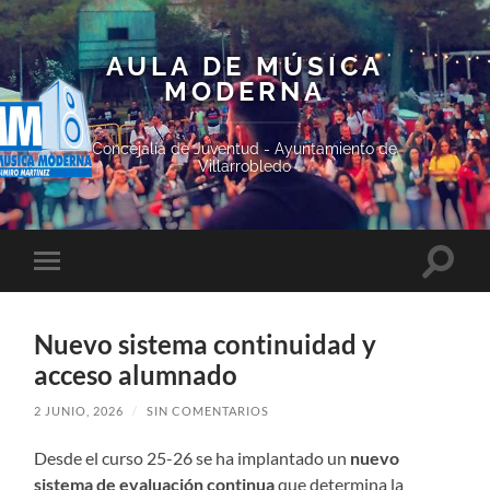
AULA DE MÚSICA
MODERNA
Concejalía de Juventud - Ayuntamiento de
Villarrobledo
Altern
Alternar
el
el
campo
menú
de
móvil
búsqu
Nuevo sistema continuidad y
acceso alumnado
2 JUNIO, 2026
/
SIN COMENTARIOS
Desde el curso 25-26 se ha implantado un
nuevo
sistema de evaluación continua
que determina la