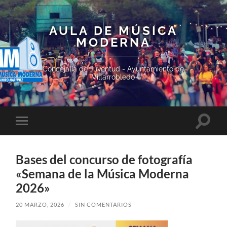
AULA DE MÚSICA
MODERNA
Concejalía de Juventud - Ayuntamiento de
Villarrobledo
Altern
Alternar
el
el
campo
menú
de
móvil
búsqu
Bases del concurso de fotografía
«Semana de la Música Moderna
2026»
20 MARZO, 2026
/
SIN COMENTARIOS