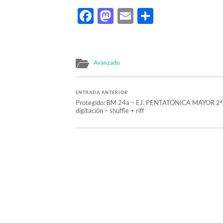
Facebook
Mastodon
Email
Comparti
Avanzado
ENTRADA ANTERIOR
Protegido: BM 24a – EJ. PENTATÓNICA MAYOR 2ª
digitación – shuffle + riff