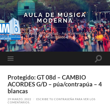
AULA DE MÚSICA
MODERNA
Concejalía de Juventud - Ayuntamiento de
Villarrobledo
Altern
Alternar
el
el
campo
menú
de
móvil
búsqu
Protegido: GT 08d – CAMBIO
ACORDES G/D – púa/contrapúa – 4
blancas
29 MARZO, 2022
/
ESCRIBE TU CONTRASEÑA PARA VER LOS
COMENTARIOS.