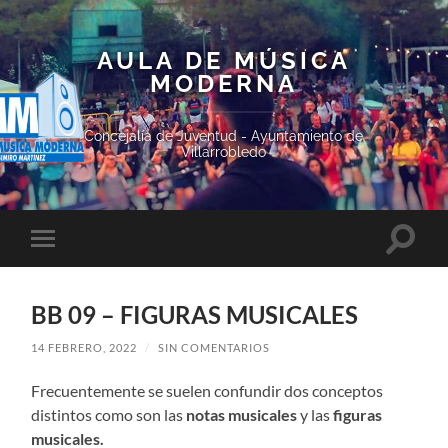
AULA DE MÚSICA
MODERNA
Concejalía de Juventud - Ayuntamiento de
Villarrobledo
Altern
Alternar
el
el
campo
menú
de
móvil
búsqu
BB 09 – FIGURAS MUSICALES
14 FEBRERO, 2022
/
SIN COMENTARIOS
Frecuentemente se suelen confundir dos conceptos
distintos como son las
notas musicales
y las
figuras
musicales.