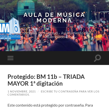
AULA DE MÚSICA
MODERNA
Concejalía de Juventud - Ayuntamiento de
Villarrobledo
Altern
Alternar
el
el
campo
menú
de
móvil
búsqu
Protegido: BM 11b – TRIADA
MAYOR 1ª digitación
1 NOVIEMBRE, 2021
/
ESCRIBE TU CONTRASEÑA PARA VER LOS
COMENTARIOS.
Este contenido está protegido por contraseña. Para