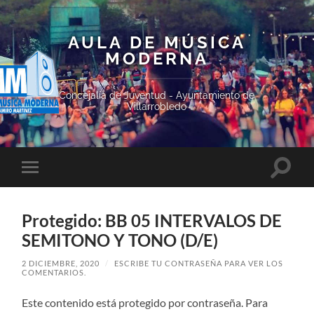
AULA DE MÚSICA
MODERNA
Concejalía de Juventud - Ayuntamiento de
Villarrobledo
Altern
Alternar
el
el
campo
menú
de
móvil
búsqu
Protegido: BB 05 INTERVALOS DE
SEMITONO Y TONO (D/E)
2 DICIEMBRE, 2020
/
ESCRIBE TU CONTRASEÑA PARA VER LOS
COMENTARIOS.
Este contenido está protegido por contraseña. Para