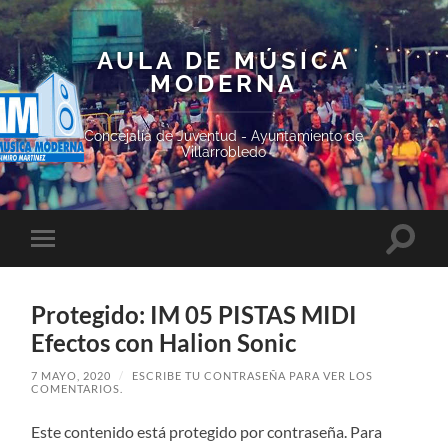
AULA DE MÚSICA
MODERNA
Concejalía de Juventud - Ayuntamiento de
Villarrobledo
Altern
Alternar
el
el
campo
menú
de
móvil
búsqu
Protegido: IM 05 PISTAS MIDI
Efectos con Halion Sonic
7 MAYO, 2020
/
ESCRIBE TU CONTRASEÑA PARA VER LOS
COMENTARIOS.
Este contenido está protegido por contraseña. Para