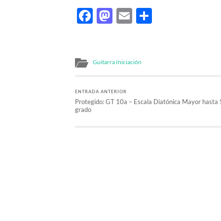
Facebook
Mastodon
Email
Comparti
Guitarra Iniciación
ENTRADA ANTERIOR
Protegido: GT 10a – Escala Diatónica Mayor hasta 
grado