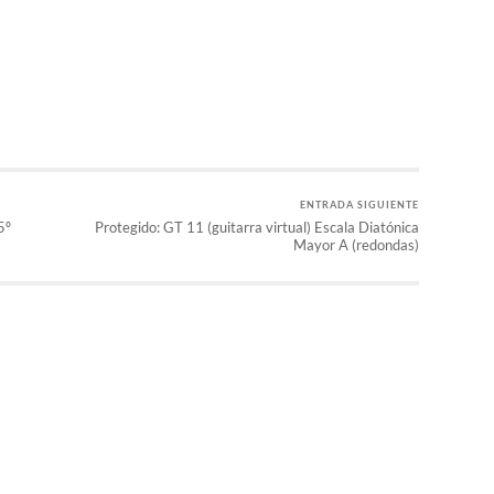
r
ENTRADA SIGUIENTE
5º
Protegido: GT 11 (guitarra virtual) Escala Diatónica
Mayor A (redondas)