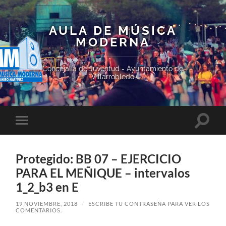
AULA DE MÚSICA
MODERNA
Concejalía de Juventud - Ayuntamiento de
Villarrobledo
Altern
Alternar
el
el
campo
menú
de
móvil
búsqu
Protegido: BB 07 – EJERCICIO
PARA EL MEÑIQUE – intervalos
1_2_b3 en E
19 NOVIEMBRE, 2018
/
ESCRIBE TU CONTRASEÑA PARA VER LOS
COMENTARIOS.