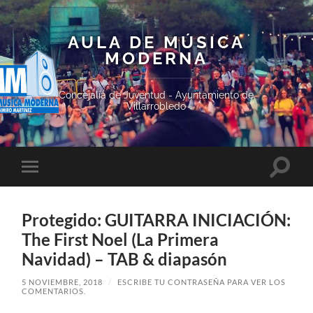
AULA DE MÚSICA
MODERNA
Concejalía de Juventud - Ayuntamiento de
Villarrobledo
Altern
Alternar
el
el
campo
menú
de
móvil
búsqu
Protegido: GUITARRA INICIACIÓN:
The First Noel (La Primera
Navidad) – TAB & diapasón
5 NOVIEMBRE, 2018
/
ESCRIBE TU CONTRASEÑA PARA VER LOS
COMENTARIOS.